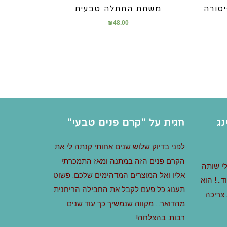
סורה
משחת החתלה טבעית
₪
48.00
נג
חגית על "קרם פנים טבעי"
לפני בדיוק שלוש שנים אחותי קנתה לי את
הקרם פנים הזה במתנה ומאז התמכרתי
י שותה
אליו ואל המוצרים המדהימים שלכם. פשוט
ד…! הוא
תענוג כל פעם לקבל את החבילה הריחנית
 צריכה
מהדואר… מקווה שנמשיך כך עוד שנים
רבות. בהצלחה!