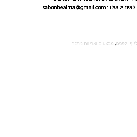
sabonbealma@gmail.co
גוף ולפנים
,
מבצעים ואריזות מתנה