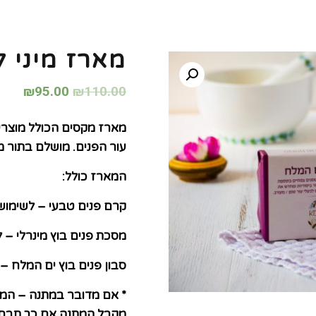
מארז מיני ל
₪
95.00
₪
110.00
עור הפנים. מושלם בתור מ
המארז כולל:
קרם פנים טבעי – לשימוש י
מסכת פנים בוץ מינרלי – ל
סבון פנים בוץ ים המלח – לנ
* אם מדובר במתנה – המא
מקבל המתנה אם כך תבח