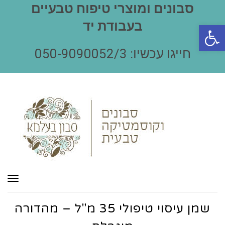
סבונים ומוצרי טיפוח טבעיים
בעבודת יד
פתח סרגל נגישות
חייגו עכשיו: 050-9090052/3
תפר
שמן עיסוי טיפולי 35 מ"ל – מהדורה