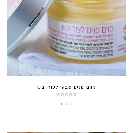
קרם פנים טבעי לעור יבש
דורג
5.00
₪
56.00
מתוך 5