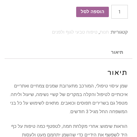
כמות
הוספה לסל
של
שמן
קטגוריות:
חנות
,
טיפוח טבעי לגוף ולפנים
עיסוי
טיפולי
35
תיאור
מ"ל
-
תיאור
מהדורה
מוגבלת
שמן עיסוי טיפולי, המורכב מתערובת שמנים צמחיים ואתריים
איכותיים לטיפול והקלה במקרים של קשיי נשימה, שיעול וליחה.
מטפל גם בשרירים תפוסים וכואבים. מתאים לשימוש על כל בני
המשפחה החל מגיל 3 חודשים.
הוראות שימוש: אחרי מקלחת חמה, לטפטף כמה טיפות על כף
היד לשפשף את הידיים כדי שהשמן יתחמם מעט ולעסות