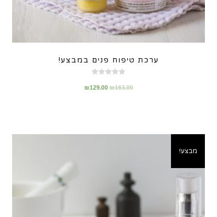
ערכת טיפוח פנים במבצע!
דורג
5.00
₪
129.00
₪
163.00
מתוך 5
מבצע!